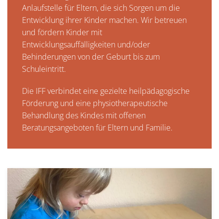
Anlaufstelle für Eltern, die sich Sorgen um die
Entwicklung ihrer Kinder machen. Wir betreuen
und fördern Kinder mit
Entwicklungsauffälligkeiten und/oder
Behinderungen von der Geburt bis zum
Schuleintritt.
Die IFF verbindet eine gezielte heilpädagogische
Förderung und eine physiotherapeutische
Behandlung des Kindes mit offenen
Beratungsangeboten für Eltern und Familie.