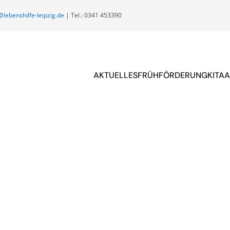
@lebenshilfe-leipzig.de
| Tel.: 0341 453390
AKTUELLES
FRÜHFÖRDERUNG
KITA
A