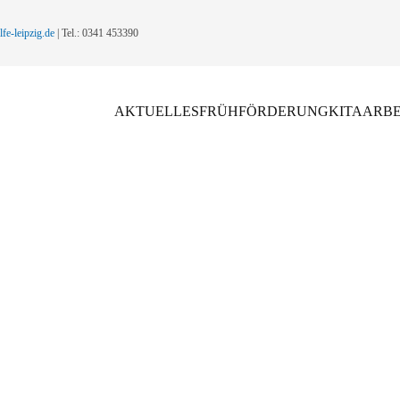
fe-leipzig.de
| Tel.: 0341 453390
AKTUELLES
FRÜHFÖRDERUNG
KITA
ARBE
Ehrenamt