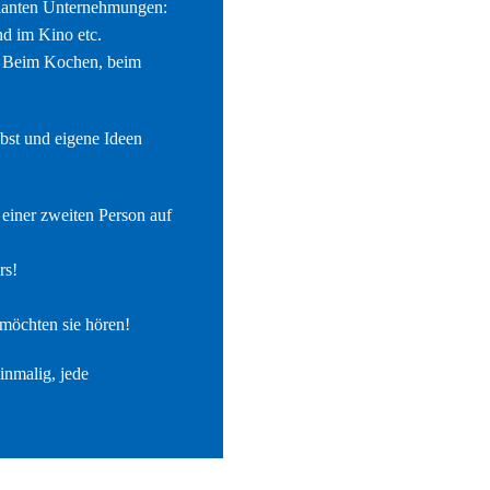
planten Unternehmungen:
d im Kino etc.
: Beim Kochen, beim
lbst und eigene Ideen
einer zweiten Person auf
rs!
 möchten sie hören!
inmalig, jede