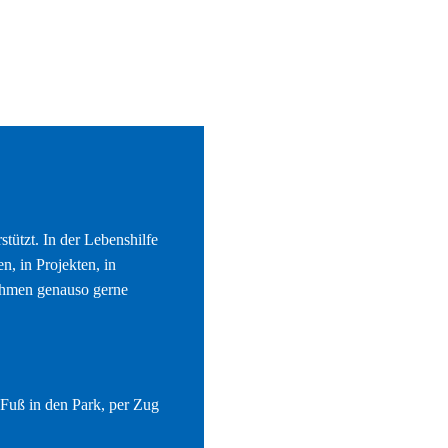
stützt. In der Lebenshilfe
n, in Projekten, in
ehmen genauso gerne
Fuß in den Park, per Zug