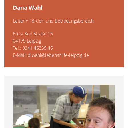
Dana Wahl
Leiterin Förder- und Betreuungsbereich
Ernst-Keil-Straße 15
04179 Leipzig
Tel.: 0341 45339 45
E-Mail:
d.wahl@lebenshilfe-leipzig.de